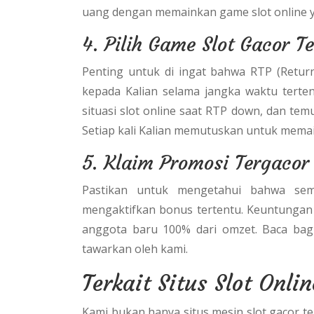
uang dengan memainkan game slot online y
4. Pilih Game Slot Gacor T
Penting untuk di ingat bahwa RTP (Retur
kepada Kalian selama jangka waktu terten
situasi slot online saat RTP down, dan temu
Setiap kali Kalian memutuskan untuk memain
5. Klaim Promosi Tergacor
Pastikan untuk mengetahui bahwa se
mengaktifkan bonus tertentu. Keuntungan
anggota baru 100% dari omzet. Baca bag
tawarkan oleh kami.
Terkait Situs Slot Onli
Kami bukan hanya situs mesin slot gacor ter