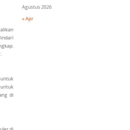
Agustus 2026
« Apr
alikan
indari
engkap.
.
untuk
 untuk
ang di
uler di