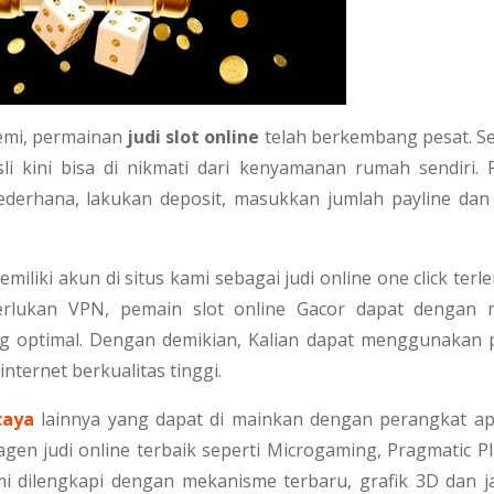
emi, permainan
judi slot online
telah berkembang pesat. S
sli kini bisa di nikmati dari kenyamanan rumah sendiri. 
sederhana, lakukan deposit, masukkan jumlah payline dan
miliki akun di situs kami sebagai judi online one click ter
rlukan VPN, pemain slot online Gacor dapat dengan
 optimal. Dengan demikian, Kalian dapat menggunakan 
nternet berkualitas tinggi.
caya
lainnya yang dapat di mainkan dengan perangkat a
 agen judi online terbaik seperti Microgaming, Pragmatic P
kami dilengkapi dengan mekanisme terbaru, grafik 3D dan j