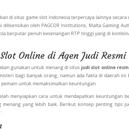
kan di situs game slot Indonesia terpercaya lainnya secara 
dilisensikan oleh PAGCOR Institutions, Malta Gaming Auth
 bola berputar penuh kesenangan RTP tinggi yang di kombin
Slot Online di Agen Judi Resmi
 Kalian gunakan untuk menang di situs
judi slot online resm
misteri bagi banyak orang, namun ada fakta di daerah ini
a pemain untuk memaksimalkan keuntungan.
a telah menyiapkan cara untuk mendapatkan keuntungan be
 menang yang lebih baik. Berikut konsep penting tips jud
:
n