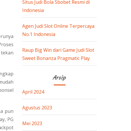
Situs Judi Bola Sbobet Resmi di
Indonesia
Agen Judi Slot Online Terpercaya
No.1 Indonesia
erunya
Proses
Raup Big Win dari Game Judi Slot
 tekan
Sweet Bonanza Pragmatic Play
lengkap
Arsip
 mudah
ponsel
April 2024
Agustus 2023
pa pun
lay, PG
Mei 2023
ackpot