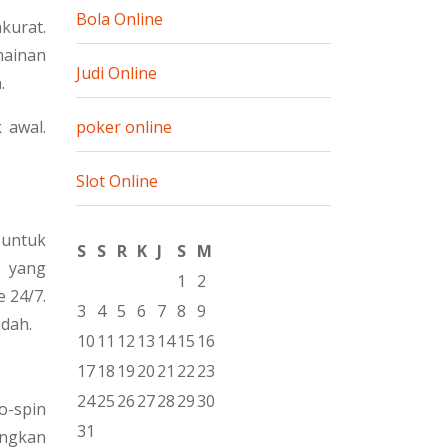
Bola Online
kurat.
mainan
Judi Online
.
 awal.
poker online
Slot Online
 untuk
S
S
R
K
J
S
M
 yang
1
2
 24/7.
3
4
5
6
7
8
9
udah.
10
11
12
13
14
15
16
17
18
19
20
21
22
23
24
25
26
27
28
29
30
o-spin
31
angkan