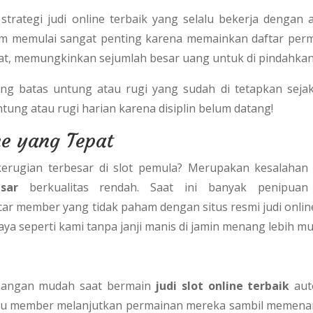
trategi judi online terbaik yang selalu bekerja dengan a
um memulai sangat penting karena memainkan daftar per
t, memungkinkan sejumlah besar uang untuk di pindahkan
ng batas untung atau rugi yang sudah di tetapkan sejak
tung atau rugi harian karena disiplin belum datang!
ne yang Tepat
rugian terbesar di slot pemula? Merupakan kesalahan
sar
berkualitas rendah. Saat ini banyak penipuan
 member yang tidak paham dengan situs resmi judi online
caya seperti kami tanpa janji manis di jamin menang lebih m
nangan mudah saat bermain
judi slot online terbaik
aut
bantu member melanjutkan permainan mereka sambil memen