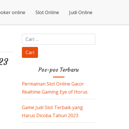
oker online
Slot Online
Judi Online
Cari untuk:
23
Pos-pos Terbaru
Permainan Slot Online Gacor
Realtime Gaming Eye of Horus
Game Judi Slot Terbaik yang
Harus Dicoba Tahun 2023