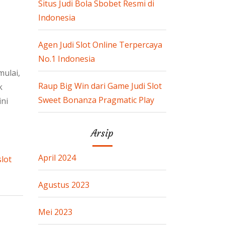
Situs Judi Bola Sbobet Resmi di
Indonesia
Agen Judi Slot Online Terpercaya
No.1 Indonesia
mulai,
Raup Big Win dari Game Judi Slot
k
Sweet Bonanza Pragmatic Play
ini
Arsip
April 2024
slot
Agustus 2023
Mei 2023