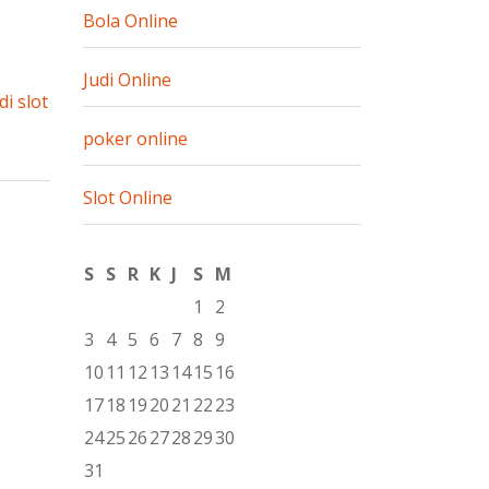
Bola Online
Judi Online
di slot
poker online
Slot Online
S
S
R
K
J
S
M
1
2
3
4
5
6
7
8
9
10
11
12
13
14
15
16
17
18
19
20
21
22
23
24
25
26
27
28
29
30
31