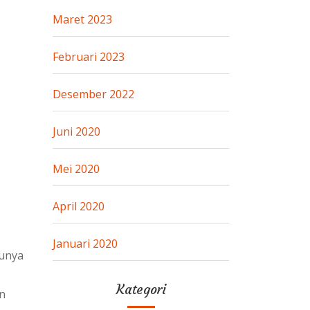
Maret 2023
Februari 2023
Desember 2022
Juni 2020
Mei 2020
April 2020
Januari 2020
runya
Kategori
an