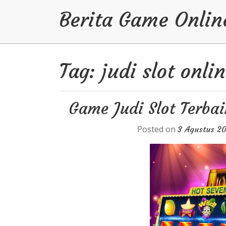
Berita Game Onlin
Skip to content
Tag:
judi slot onli
Game Judi Slot Terba
Posted on
3 Agustus 2