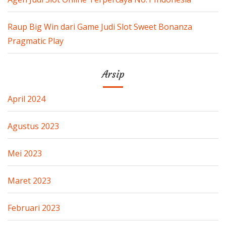
Raup Big Win dari Game Judi Slot Sweet Bonanza
Pragmatic Play
Arsip
April 2024
Agustus 2023
Mei 2023
Maret 2023
Februari 2023