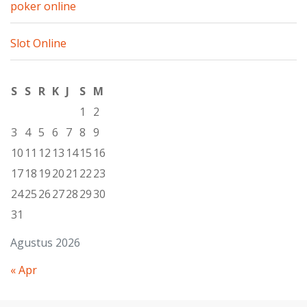
poker online
Slot Online
S
S
R
K
J
S
M
1
2
3
4
5
6
7
8
9
10
11
12
13
14
15
16
17
18
19
20
21
22
23
24
25
26
27
28
29
30
31
Agustus 2026
« Apr