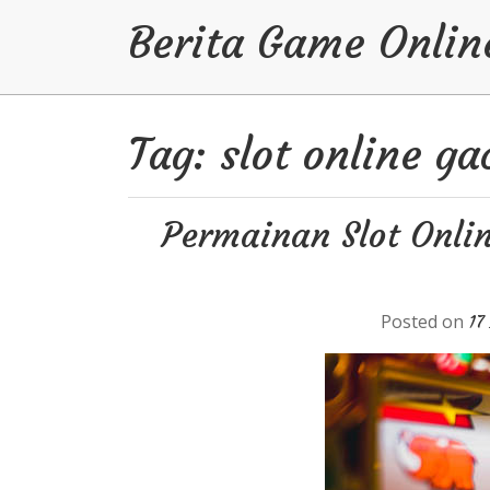
Berita Game Onlin
Skip to content
Tag:
slot online ga
Permainan Slot Onli
Posted on
17