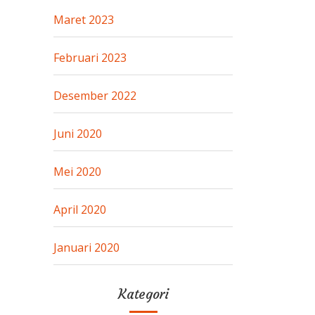
Maret 2023
Februari 2023
Desember 2022
Juni 2020
Mei 2020
April 2020
Januari 2020
Kategori